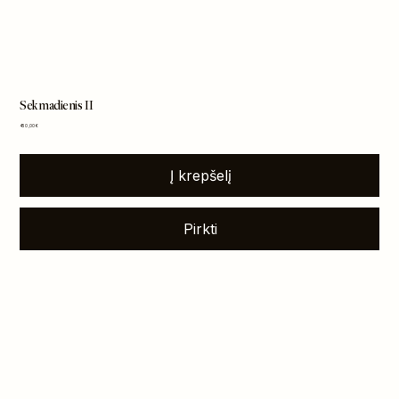
Sekmadienis II
Kaina
450,00 €
Į krepšelį
Pirkti