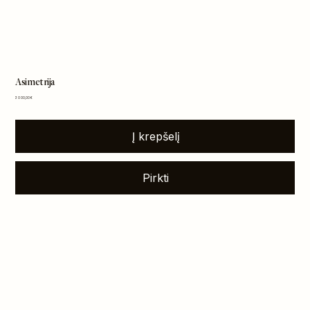
Asimetrija
Kaina
3 000,00 €
Į krepšelį
Pirkti