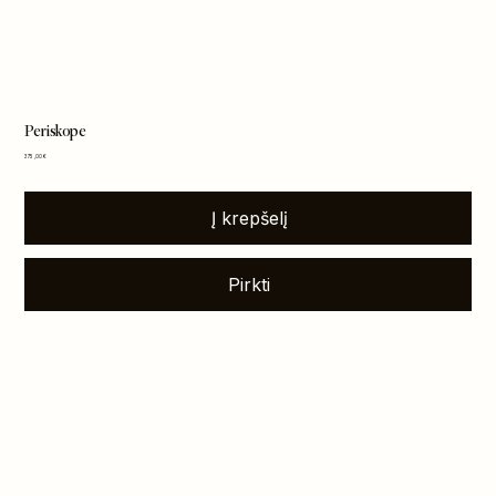
Periskope
Kaina
375,00 €
Į krepšelį
Pirkti