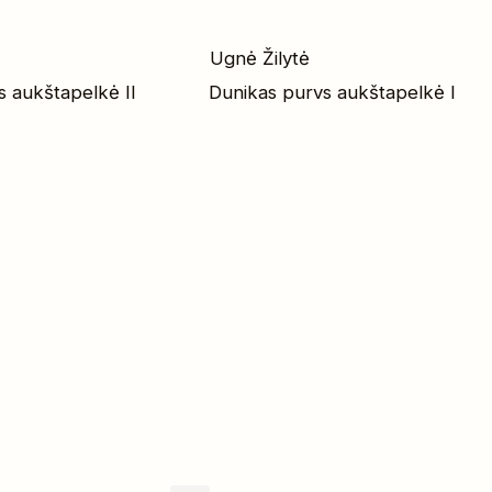
Ugnė Žilytė
s aukštapelkė II
Dunikas purvs aukštapelkė I