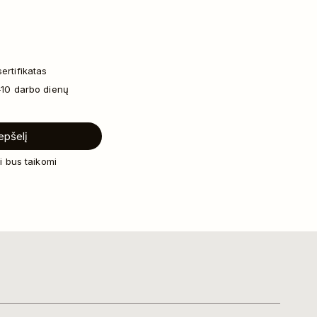
ertifikatas
–10 darbo dienų
repšelį
i bus taikomi