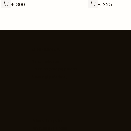
€
300
€
225
MENININKAMS
Nario mokestis
Galerijos patalpų planas
Naudingi patarimai
Pirkimo taisyklės
Privatumo taisyklės