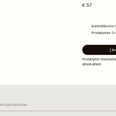
€
57
Autentiškumo s
Pristatymas: 5
Į k
Pristatymo mokesčia
atsiskaitant.
inio pristatymas