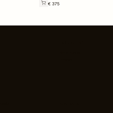
€
375
PARDUOTUVĖ
Meno kūriniai
Leidiniai
NKAMS
KONTAKTAI