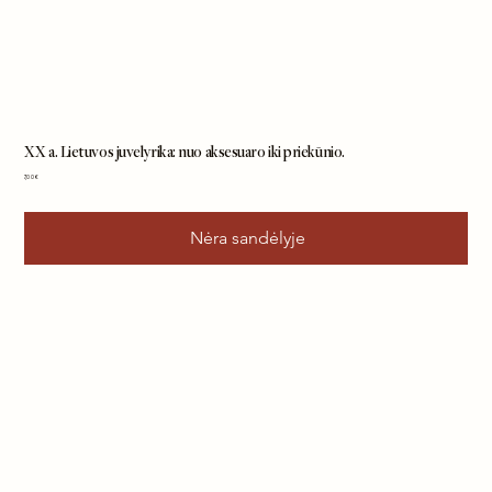
XX a. Lietuvos juvelyrika: nuo aksesuaro iki priekūnio.
Kaina
7,00 €
Nėra sandėlyje