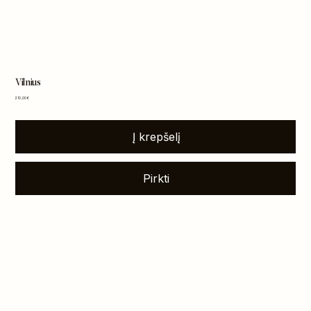
Vilnius
Kaina
210,00 €
Į krepšelį
Pirkti