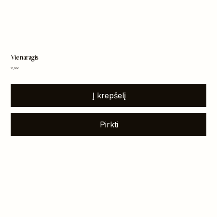
Vienaragis
Kaina
51,00 €
Į krepšelį
Pirkti