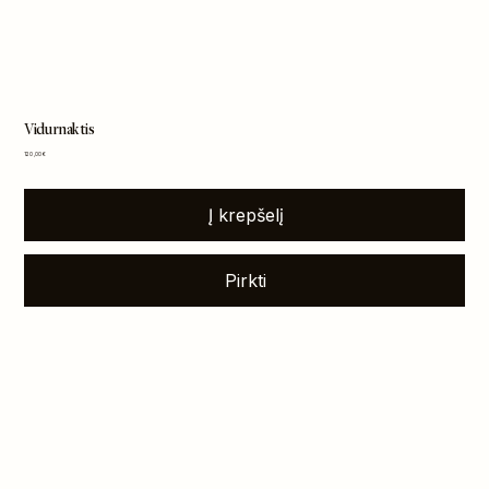
Vidurnaktis
Kaina
120,00 €
Į krepšelį
Pirkti