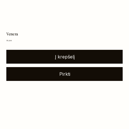
Venera
Kaina
170,00 €
Į krepšelį
Pirkti