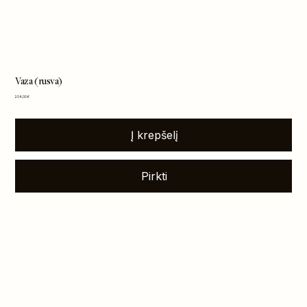
Vaza (rusva)
Kaina
204,00 €
Į krepšelį
Pirkti