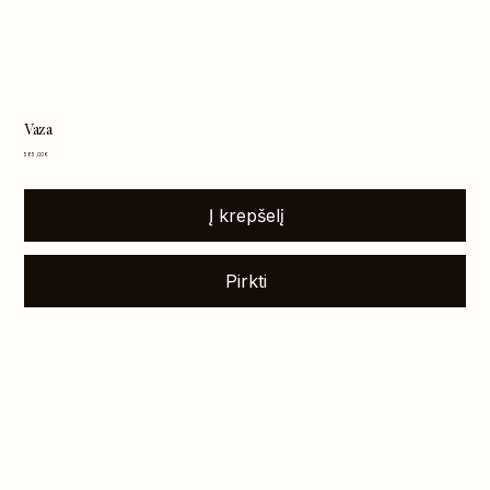
Vaza
Kaina
585,00 €
Į krepšelį
Pirkti