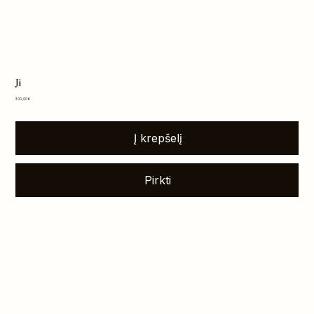
Ji
Kaina
300,00 €
Į krepšelį
Pirkti