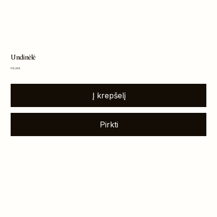
Undinėlė
Kaina
510,00 €
Į krepšelį
Pirkti