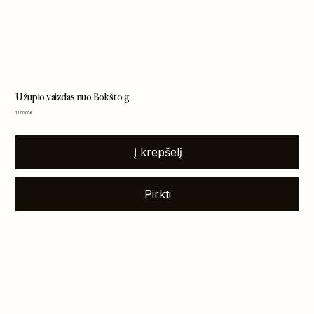
Užupio vaizdas nuo Bokšto g.
Kaina
1 200,00 €
Į krepšelį
Pirkti