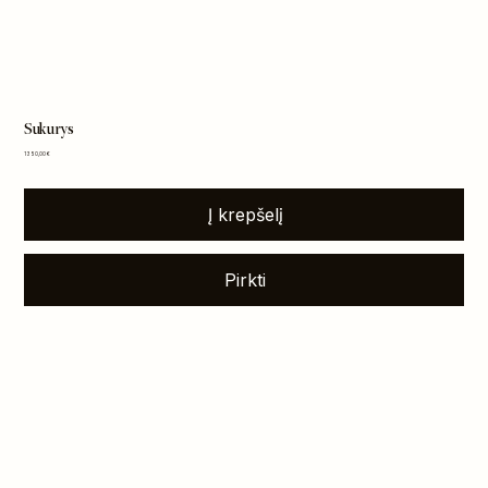
Sukurys
Kaina
1 350,00 €
Į krepšelį
Pirkti