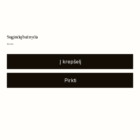
Suginčių bažnyčia
Kaina
450,00 €
Į krepšelį
Pirkti