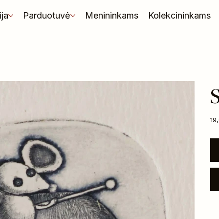
ija
Parduotuvė
Menininkams
Kolekcininkams
Kai
19