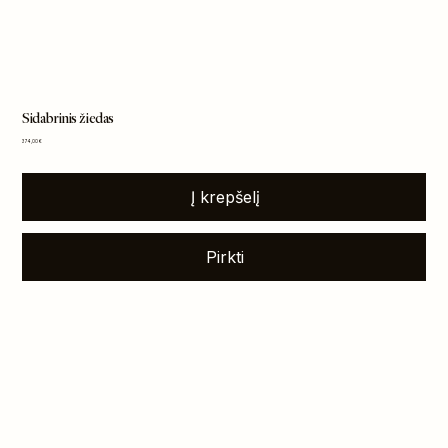
Sidabrinis žiedas
Kaina
374,00 €
Į krepšelį
Pirkti