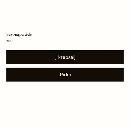
Sezonų paralelė
Kaina
180,00 €
Į krepšelį
Pirkti