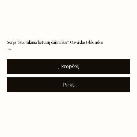
Serija "Šiuolaikiniai lietuvių dailininkai". Osvaldas Jablonskis
Kaina
5,00 €
Į krepšelį
Pirkti