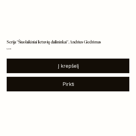
Serija "Šiuolaikiniai lietuvių dailininkai". Andrius Giedrimas
Kaina
5,00 €
Į krepšelį
Pirkti