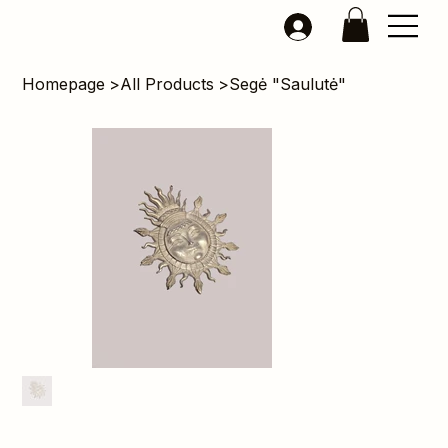
Homepage
>
All Products
>
Segė "Saulutė"