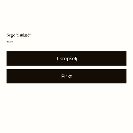
Segė "Saulutė"
Kaina
180,00 €
Į krepšelį
Pirkti