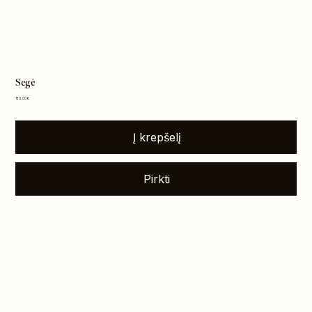
Segė
Kaina
150,00 €
Į krepšelį
Pirkti