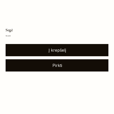
Segė
Kaina
150,00 €
Į krepšelį
Pirkti