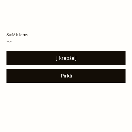
Saulė ir lietus
Kaina
255,00 €
Į krepšelį
Pirkti