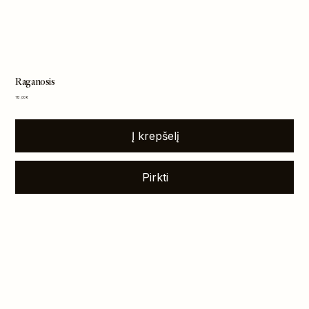
Raganosis
Kaina
113,00 €
Į krepšelį
Pirkti