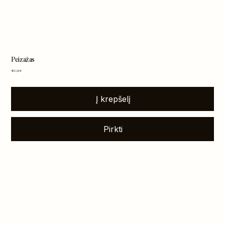
Peizažas
Kaina
450,00 €
Į krepšelį
Pirkti