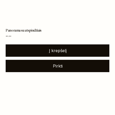
Panorama su atspindžiais
Kaina
495,00 €
Į krepšelį
Pirkti