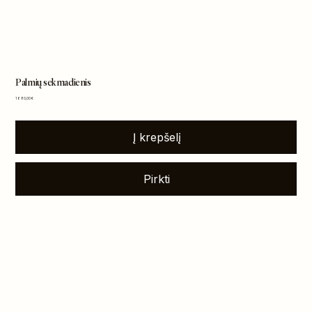
Palmių sekmadienis
Kaina
1 680,00 €
Į krepšelį
Pirkti