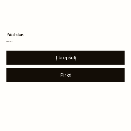
Pakabukas
Kaina
225,00 €
Į krepšelį
Pirkti