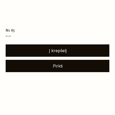
Nr. 85
Kaina
435,00 €
Į krepšelį
Pirkti