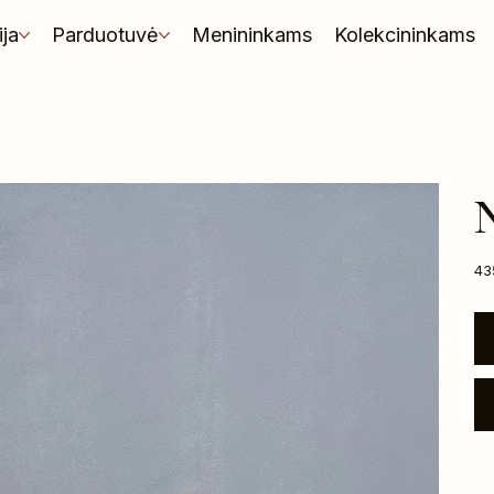
ija
Parduotuvė
Menininkams
Kolekcininkams
N
Kai
43