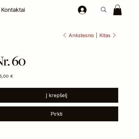
Kontaktai
Ankstesnis
Kitas
r. 60
na
5,00 €
Į krepšelį
Pirkti