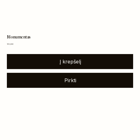
Monumentas
Kaina
180,00 €
Į krepšelį
Pirkti