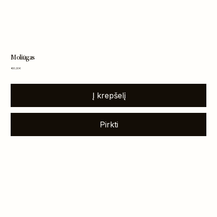
Moliūgas
Kaina
400,00 €
Į krepšelį
Pirkti