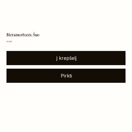
Metamorfozės. Šuo
Kaina
60,00 €
Į krepšelį
Pirkti