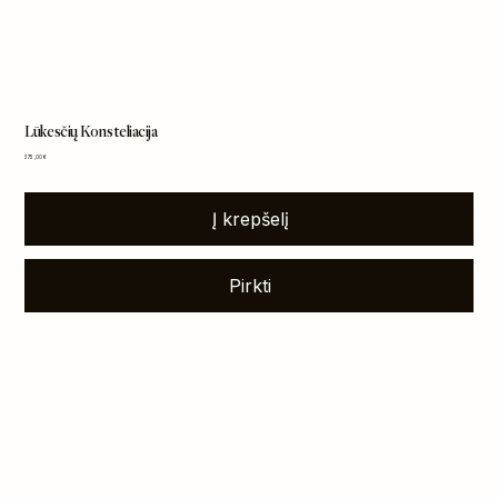
Lūkesčių Konsteliacija
Kaina
375,00 €
Į krepšelį
Pirkti