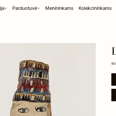
ija
Parduotuvė
Menininkams
Kolekcininkams
L
Kai
90