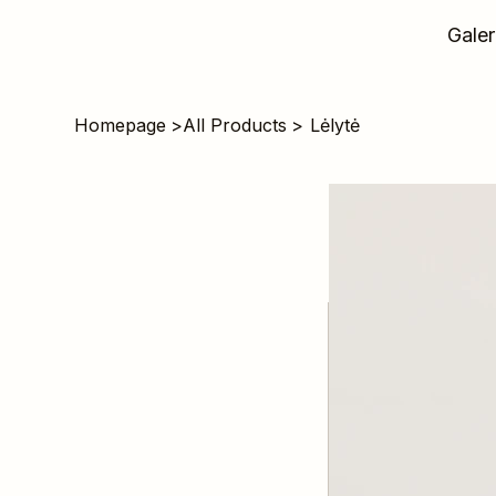
Galer
Homepage
>
All Products
>
Lėlytė