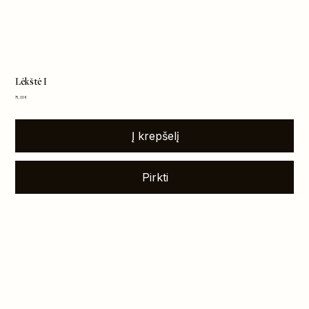
Lėkštė I
Kaina
75,00 €
Į krepšelį
Pirkti