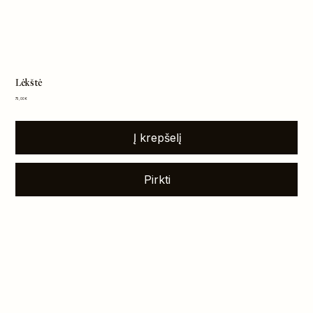
Lėkštė
Kaina
75,00 €
Į krepšelį
Pirkti