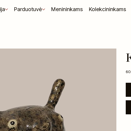
ija
Parduotuvė
Menininkams
Kolekcininkams
K
Kai
60