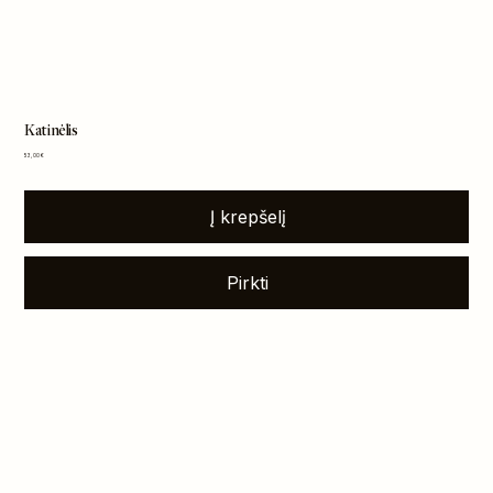
Katinėlis
Kaina
53,00 €
Į krepšelį
Pirkti