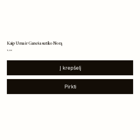
Kaip Uma ir Ganeša sutiko Norą
Kaina
15,00 €
Į krepšelį
Pirkti