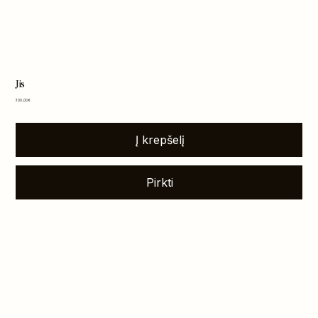
Jis
Kaina
300,00 €
Į krepšelį
Pirkti