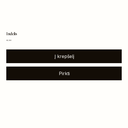
Indelis
Kaina
42,00 €
Į krepšelį
Pirkti