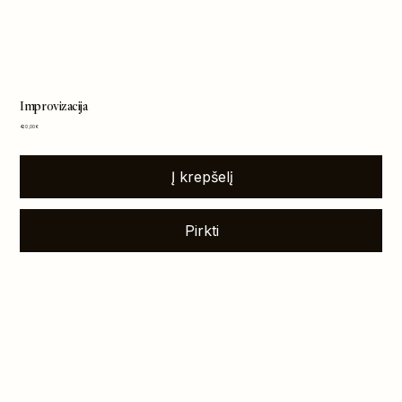
Improvizacija
Kaina
420,00 €
Į krepšelį
Pirkti