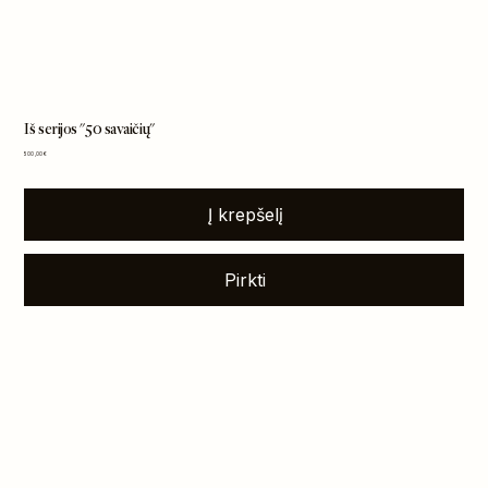
Iš serijos "50 savaičių"
Kaina
500,00 €
Į krepšelį
Pirkti