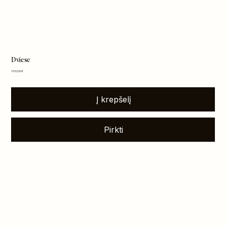
Dviese
Kaina
1 050,00 €
Į krepšelį
Pirkti