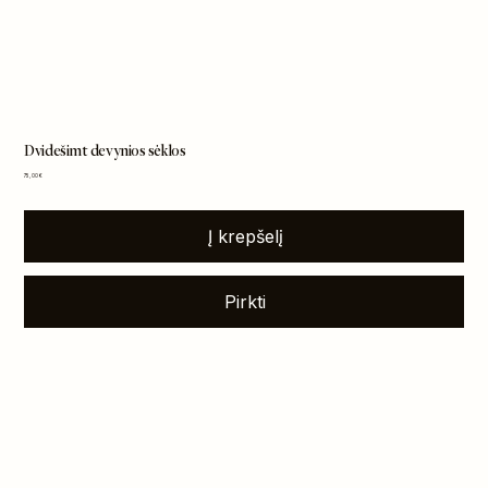
Dvidešimt devynios sėklos
Kaina
75,00 €
Į krepšelį
Pirkti