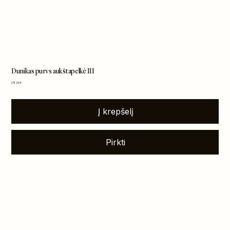
Dunikas purvs aukštapelkė III
Kaina
375,00 €
Į krepšelį
Pirkti