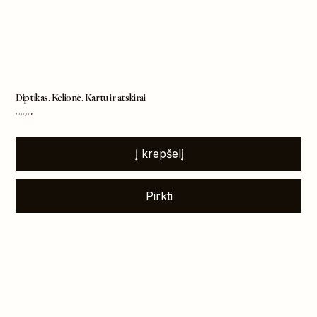
Diptikas. Kelionė. Kartu ir atskirai
Kaina
3 200,00 €
Į krepšelį
Pirkti